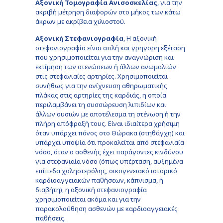
Αξονική Τομογραφία Ανισοσκελίας
, για την
ακριβή μέτρηση διαφορών στο μήκος των κάτω
άκρων με ακρίβεια χιλιοστού.
Αξονική Στεφανιογραφία
, Η αξονική
στεφανιογραφία είναι απλή και γρηγορη εξέταση
που χρησιμοποιείται για την αναγνώριση και
εκτίμηση των στενώσεων ή άλλων ανωμαλιών
στις στεφανιαίες αρτηρίες. Χρησιμοποιείται
συνήθως για την ανίχνευση αθηρωματικής
πλάκας στις αρτηρίες της καρδιάς, η οποία
περιλαμβάνει τη συσσώρευση λιπιδίων και
άλλων ουσιών με αποτέλεσμα τη στένωση ή την
πλήρη απόφραξή τους. Είναι ιδιαίτερα χρήσιμη
όταν υπάρχει πόνος στο Θώρακα (στηθάγχη) και
υπάρχει υποψία ότι προκαλείται από στεφανιαία
νόσο, όταν ο ασθενής έχει παράγοντες κινδύνου
για στεφανιαία νόσο (όπως υπέρταση, αυξημένα
επίπεδα χοληστερόλης, οικογενειακό ιστορικό
καρδιοαγγειακών παθήσεων, κάπνισμα, ή
διαβήτη), η αξονική στεφανιογραφία
χρησιμοποιείται ακόμα και για την
παρακολούθηση ασθενών με καρδιοαγγειακές
παθήσεις.