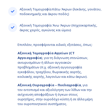
Αξονική Τομογραφία Κάτω Άκρων (λεκάνης, γονάτου,
ποδοκνημικής και άκρου ποδός)
Αξονική Τομογραφία Άνω Άκρων (πηχεοκαρπικής,
άκρας χειρός, αγκώνας και ώμου)
Επιπλέον, προσφέρονται ειδικές εξετάσεις, όπως:
Αξονική Τομογραφία Αγγείων (CT
Αγγειογραφία
), για τη διάγνωση στενώσεων,
ανευρυσμάτων ή άλλων αγγειακών
προβλημάτων (π.χ. αξονική αγγειογραφία
εγκεφάλου, τραχήλου, θωρακικής αορτής,
κοιλιακής αορτής, λαγονίων και κάτω άκρων).
Αξονική Ουρογραφία – Πυελογραφία
, για
τον εντοπισμό και αξιολόγηση των λίθων και την
ανίχνευση αποφράξεων ή όγκων στους
ουρητήρες, στην ουροδόχο κύστη ή σε άλλα μέρη
του ουροποιητικού συστήματος.