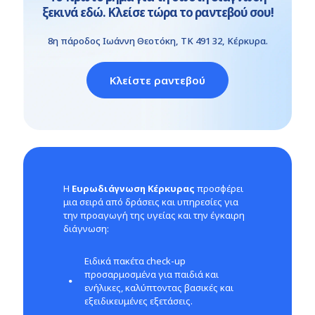
ξεκινά εδώ. Κλείσε τώρα το ραντεβού σου!
8η πάροδος Ιωάννη Θεοτόκη, ΤΚ 491 32, Κέρκυρα.
Κλείστε ραντεβού
Η
Ευρωδιάγνωση Κέρκυρας
προσφέρει
μια σειρά από δράσεις και υπηρεσίες για
την προαγωγή της υγείας και την έγκαιρη
διάγνωση:
Ειδικά πακέτα check-up
προσαρμοσμένα για παιδιά και
ενήλικες, καλύπτοντας βασικές και
εξειδικευμένες εξετάσεις.