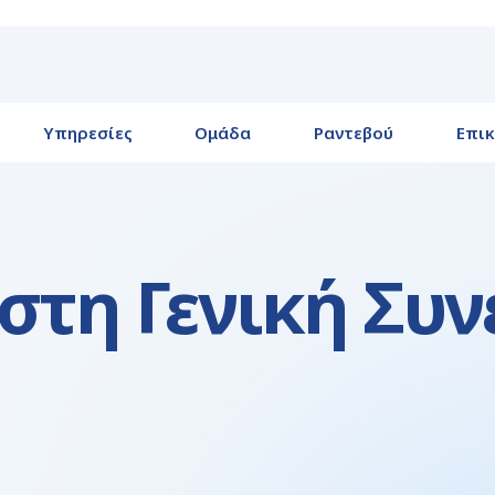
Υπηρεσίες
Ομάδα
Ραντεβού
Επικ
στη Γενική Συ